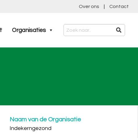
Over ons
|
Contact
t
Organisaties
Naam van de Organisatie
Indekerngezond