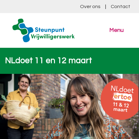
Over ons
|
Contact
Menu
NLdoet 11 en 12 maart